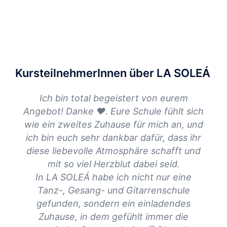
KursteilnehmerInnen über LA SOLEÁ
Ich bin total begeistert von eurem
Angebot! Danke ❤. Eure Schule fühlt sich
Fl
wie ein zweites Zuhause für mich an, und
Ge
ich bin euch sehr dankbar dafür, dass ihr
diese liebevolle Atmosphäre schafft und
D
mit so viel Herzblut dabei seid.
T
In LA SOLEÁ habe ich nicht nur eine
d
Tanz-, Gesang- und Gitarrenschule
Könn
gefunden, sondern ein einladendes
hier
Zuhause, in dem gefühlt immer die