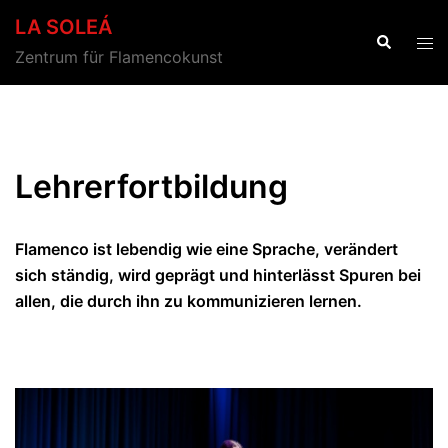
Zum
LA SOLEÁ
Inhalt
Suche
Men
Zentrum für Flamencokunst
springen
ums
Lehrerfortbildung
Flamenco ist lebendig wie eine Sprache, verändert
sich ständig, wird geprägt und hinterlässt Spuren bei
allen, die durch ihn zu kommunizieren lernen.