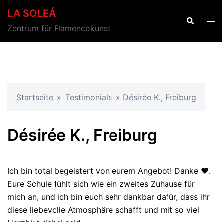
Zum
LA SOLEÁ
Inhalt
Suche
Men
Zentrum für Flamencokunst
springen
ums
Startseite
»
Testimonials
»
Désirée K., Freiburg
Désirée K., Freiburg
Ich bin total begeistert von eurem Angebot! Danke ❤.
Eure Schule fühlt sich wie ein zweites Zuhause für
mich an, und ich bin euch sehr dankbar dafür, dass ihr
diese liebevolle Atmosphäre schafft und mit so viel