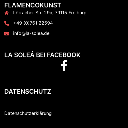
FLAMENCOKUNST
Lörracher Str. 29a, 79115 Freiburg
+49 (0)761 22594
info@la-solea.de
LA SOLEÁ BEI FACEBOOK
LA
SOLEÁ
bei
facebook
DATENSCHUTZ
Datenschutzerklärung