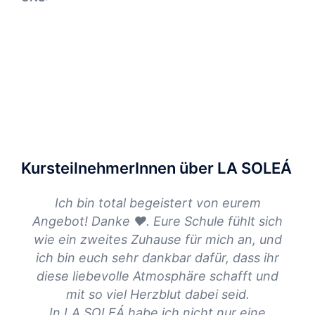
KursteilnehmerInnen über LA SOLEÁ
Ich bin total begeistert von eurem
Angebot! Danke ❤. Eure Schule fühlt sich
Fl
wie ein zweites Zuhause für mich an, und
Ge
ich bin euch sehr dankbar dafür, dass ihr
diese liebevolle Atmosphäre schafft und
D
mit so viel Herzblut dabei seid.
T
In LA SOLEÁ habe ich nicht nur eine