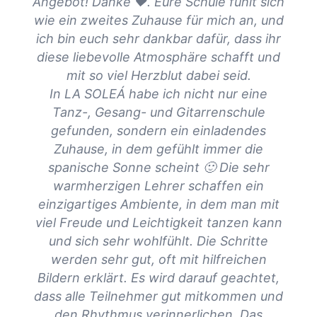
Angebot! Danke ❤. Eure Schule fühlt sich
Fl
wie ein zweites Zuhause für mich an, und
Ge
ich bin euch sehr dankbar dafür, dass ihr
diese liebevolle Atmosphäre schafft und
D
mit so viel Herzblut dabei seid.
T
In LA SOLEÁ habe ich nicht nur eine
d
Tanz-, Gesang- und Gitarrenschule
Könn
gefunden, sondern ein einladendes
hier
Zuhause, in dem gefühlt immer die
spanische Sonne scheint 🙂 Die sehr
warmherzigen Lehrer schaffen ein
Ein
einzigartiges Ambiente, in dem man mit
viel Freude und Leichtigkeit tanzen kann
und sich sehr wohlfühlt. Die Schritte
werden sehr gut, oft mit hilfreichen
Bildern erklärt. Es wird darauf geachtet,
dass alle Teilnehmer gut mitkommen und
den Rhythmus verinnerlichen. Das